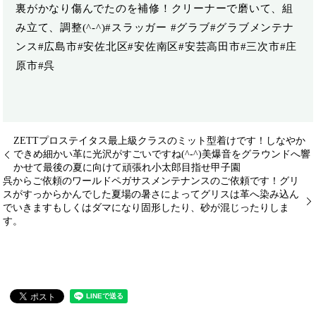
裏がかなり傷んでたのを補修！クリーナーで磨いて、組
み立て、調整(^-^)️#スラッガー #グラブ#グラブメンテナ
ンス#広島市#安佐北区#安佐南区#安芸高田市#三次市#庄
原市#呉
ZETTプロステイタス最上級クラスのミット型着けです！しなやか
できめ細かい革に光沢がすごいですね(^-^)美爆音をグラウンドへ響
かせて最後の夏に向けて頑張れ小太郎目指せ甲子園️
呉からご依頼のワールドペガサス️メンテナンスのご依頼です！グリ
スがすっからかんでした夏場の暑さによってグリスは革へ染み込ん
でいきます️もしくはダマになり固形したり、砂が混じったりしま
す。