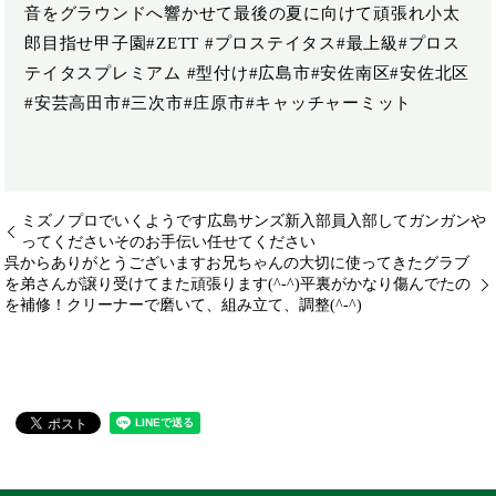
音をグラウンドへ響かせて最後の夏に向けて頑張れ小太
郎目指せ甲子園️#ZETT #プロステイタス#最上級#プロス
テイタスプレミアム #型付け#広島市#安佐南区#安佐北区
#安芸高田市#三次市#庄原市#キャッチャーミット
ミズノプロでいくようです広島サンズ新入部員️入部してガンガンや
ってくださいそのお手伝い任せてください
呉からありがとうございますお兄ちゃんの大切に使ってきたグラブ
を弟さんが譲り受けてまた頑張ります(^-^)平裏がかなり傷んでたの
を補修！クリーナーで磨いて、組み立て、調整(^-^)️