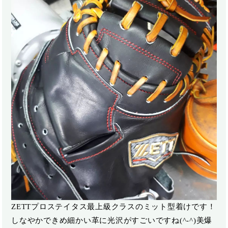
ZETTプロステイタス最上級クラスのミット型着けです！
しなやかできめ細かい革に光沢がすごいですね(^-^)美爆