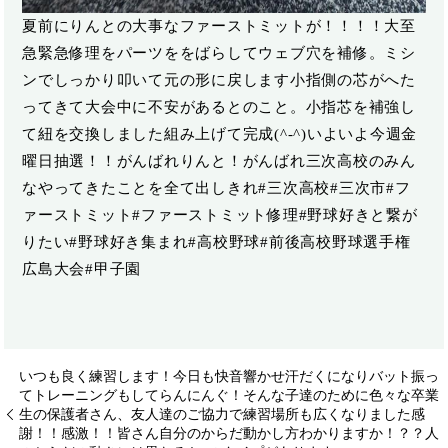
夏前にりんとの大事なファーストミットが！！！！大至
急緊急修理を️パーツををばらしてウェブ穴を補修。ミシ
ンでしっかり叩いて元の形に戻します小指側の芯がへた
ってきて大会中に不安があるとのこと。小指芯を補強し
て紐を交換しました組み上げて完成(^-^)️いよいよ今週金
曜日抽選！！がんばれりんと！がんばれ三次高校のみん
なやってきたことを全て出しきれ#三次高校#三次市#フ
ァーストミット#ファーストミット修理#野球好きと繋が
りたい#野球好き集まれ#高校野球#前後高校野球選手権
広島大会#甲子園
いつも良く練習します！今日も快音響かせ汗だくになりバット振っ
てトレーニングもしてらんにんぐ！そんな子達のために色々な卒業
生の保護者さん、友人達のご協力で練習場所も広くなりました感
謝！！感激！！皆さん自分のからだ動かし方わかりますか！？？人