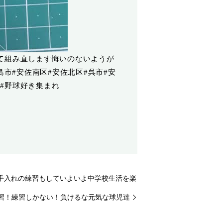
て組み直します悔いのないようが
島市#安佐南区#安佐北区#呉市#安
い#野球好き集まれ
緒にお手入れの練習もしていよいよ中学校生活を楽
習！練習しかない！負けるな元気な球児達