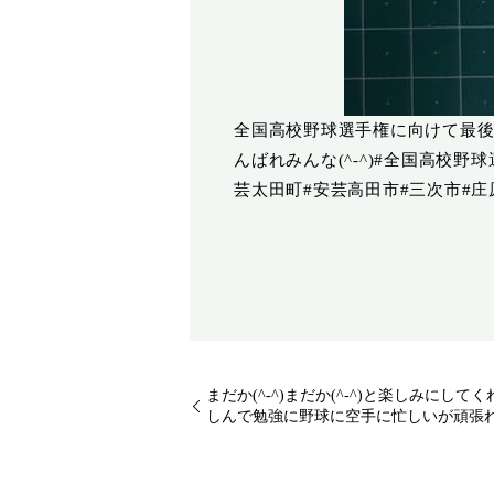
全国高校野球選手権に向けて最後
んばれみんな(^-^)#全国高校
芸太田町#安芸高田市#三次市#庄
まだか(^-^)️まだか(^-^)️と楽し
しんで勉強に野球に空手に忙しいが頑張れ(^