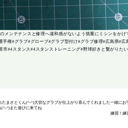
のメンテナンスと修理へ️違和感がないよう慎重にミシンをかけ
野球選手権#グラブ#グローブ#グラブ型付け#グラブ修理#広島県#広
原市#4スタンス#4スタンストレーニング#野球好きと繋がりた
みにしてくれたまさとくん(^-^)大切なグラブが仕上がり喜んでくれました一
-^)️また遊びに来てね️
練習！練