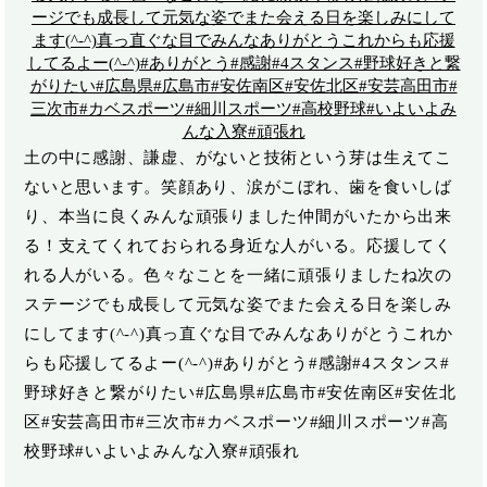
土の中に感謝、謙虚、がないと技術という芽は生えてこ
ないと思います。笑顔あり、涙がこぼれ、歯を食いしば
り、本当に良くみんな頑張りました仲間がいたから出来
る！支えてくれておられる身近な人がいる。応援してく
れる人がいる。色々なことを一緒に頑張りましたね次の
ステージでも成長して元気な姿でまた会える日を楽しみ
にしてます(^-^)️真っ直ぐな目でみんなありがとうこれか
らも応援してるよー(^-^)#ありがとう#感謝#4スタンス#
野球好きと繋がりたい#広島県#広島市#安佐南区#安佐北
区#安芸高田市#三次市#カベスポーツ#細川スポーツ#高
校野球#いよいよみんな入寮#頑張れ