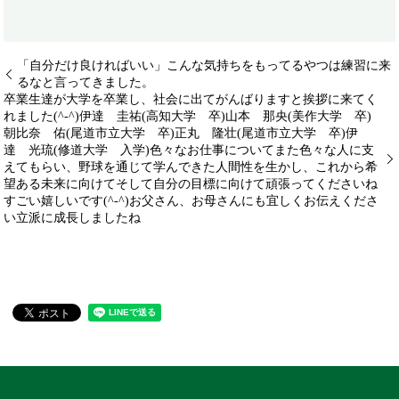
「自分だけ良ければいい」こんな気持ちをもってるやつは練習に来
るなと言ってきました。
卒業生達が大学を卒業し、社会に出てがんばりますと挨拶に来てく
れました(^-^)️伊達 圭祐(高知大学 卒)山本 那央(美作大学 卒)
朝比奈 佑(尾道市立大学 卒)正丸 隆壮(尾道市立大学 卒)伊
達 光琉(修道大学 入学)色々なお仕事についてまた色々な人に支
えてもらい、野球を通じて学んできた人間性を生かし、これから希
望ある未来に向けてそして自分の目標に向けて頑張ってくださいね
すごい嬉しいです(^-^)️お父さん、お母さんにも宜しくお伝えくださ
い立派に成長しましたね