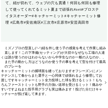
て、紐が切れて、ウェブの穴も貫通！何回も何回も修理
して使ってくれてるミット夏まで頑張れ️#zett#プロステ
イタスオーダー#キャチャーミット#キャチャーミット修
理 #広島市#安佐南区#三次市#庄原市#安芸高田市
ミズノプロの型直し(^-^)紐を外し使う子の感覚を考えて作業し組み
直します！この下準備(セッティング)が大切※なぜなら工場の人達
は誰が使うのかはわからないから️中学生なのか一般の人なのか、、
また手の動かし方はどうなのか使う子の事を考えて型を付けて最高
のプレーを️
キャッチャーミットの捕球面を縫っておりますオフシーズンにメン
テナンスして春からまた選手と一心同体で頑張れるよう修理してお
渡しですキャッチャーミット全力投球した球を受けるミット！もち
ろんファーストミットも野手の力強い送球を受けるミット！痛みや
すいですよねまた投手用グラブも実は痛みます！投げた分だけキャ
ッチャーが投げ返して来ます。